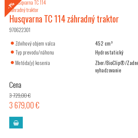
-1%
Husqvarna TC 114 záhradný traktor
970622301
Zdvihový objem valca
452 cm³
Typ prevodu/náhonu
Hydrostatický
Metóda(y) kosenia
Zber/BioClip®/Zadn
vyhadzovanie
Cena
3 729,00 €
3 679,00 €