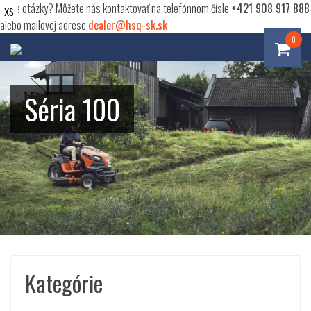
Máte otázky? Môžete nás kontaktovať na telefónnom čísle
+421 908 917 888
alebo mailovej adrese
dealer@hsq-sk.sk
0
Séria 100
Kategórie