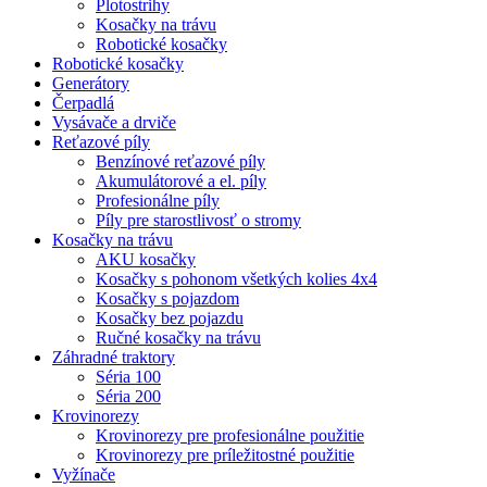
Plotostrihy
Kosačky na trávu
Robotické kosačky
Robotické kosačky
Generátory
Čerpadlá
Vysávače a drviče
Reťazové píly
Benzínové reťazové píly
Akumulátorové a el. píly
Profesionálne píly
Píly pre starostlivosť o stromy
Kosačky na trávu
AKU kosačky
Kosačky s pohonom všetkých kolies 4x4
Kosačky s pojazdom
Kosačky bez pojazdu
Ručné kosačky na trávu
Záhradné traktory
Séria 100
Séria 200
Krovinorezy
Krovinorezy pre profesionálne použitie
Krovinorezy pre príležitostné použitie
Vyžínače