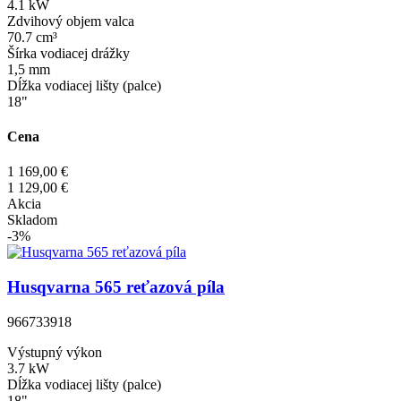
4.1 kW
Zdvihový objem valca
70.7 cm³
Šírka vodiacej drážky
1,5 mm
Dĺžka vodiacej lišty (palce)
18"
Cena
1 169,00 €
1 129,00 €
Akcia
Skladom
-3%
Husqvarna 565 reťazová píla
966733918
Výstupný výkon
3.7 kW
Dĺžka vodiacej lišty (palce)
18"