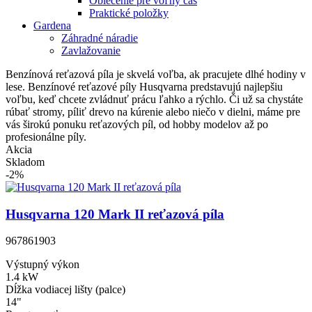
Oblečenie pre voľný čas
Praktické položky
Gardena
Záhradné náradie
Zavlažovanie
Benzínová reťazová píla je skvelá voľba, ak pracujete dlhé hodiny v
lese. Benzínové reťazové píly Husqvarna predstavujú najlepšiu
voľbu, keď chcete zvládnuť prácu ľahko a rýchlo. Či už sa chystáte
rúbať stromy, píliť drevo na kúrenie alebo niečo v dielni, máme pre
vás širokú ponuku reťazových píl, od hobby modelov až po
profesionálne píly.
Akcia
Skladom
-2%
Husqvarna 120 Mark II reťazová píla
967861903
Výstupný výkon
1.4 kW
Dĺžka vodiacej lišty (palce)
14"