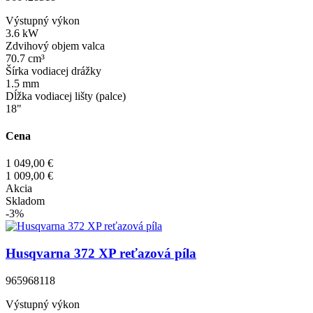
Výstupný výkon
3.6 kW
Zdvihový objem valca
70.7 cm³
Šírka vodiacej drážky
1.5 mm
Dĺžka vodiacej lišty (palce)
18"
Cena
1 049,00 €
1 009,00 €
Akcia
Skladom
-3%
Husqvarna 372 XP reťazová píla
965968118
Výstupný výkon