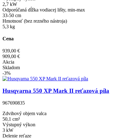
2,7 kW
Odporúčaná dĺžka vodiacej lišty, min-max
33-50 cm
Hmotnosť (bez rezného nástroja)
5,3 kg
Cena
939,00 €
909,00 €
Akcia
Skladom
-3%
Husqvarna 550 XP Mark II reťazová píla
967690835
Zdvihový objem valca
50,1 cm³
Výstupný výkon
3 kW
Delenie reťaze