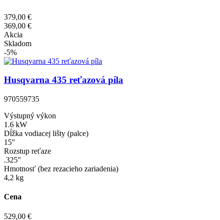
379,00 €
369,00 €
Akcia
Skladom
-5%
Husqvarna 435 reťazová píla
970559735
Výstupný výkon
1.6 kW
Dĺžka vodiacej lišty (palce)
15"
Rozstup reťaze
.325"
Hmotnosť (bez rezacieho zariadenia)
4,2 kg
Cena
529,00 €