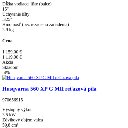
Dĺžka vodiacej lišty (palce)
15"
Uchytenie lišty
.325"
Hmotnosť (bez rezacieho zariadenia)
5.9 kg
Cena
1 159,00 €
1 119,00 €
Akcia
Skladom
-4%
Husqvarna 560 XP G MII reťazová píla
970656915
Výstupný výkon
3.5 kW
Zdvihový objem valca
59.8 cm³