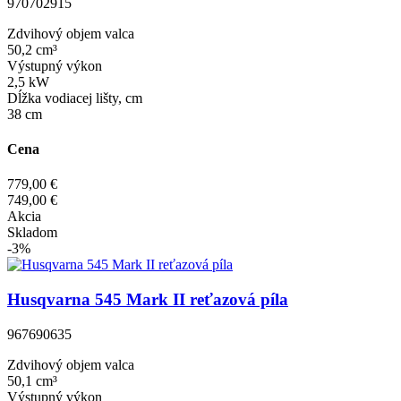
970702915
Zdvihový objem valca
50,2 cm³
Výstupný výkon
2,5 kW
Dĺžka vodiacej lišty, cm
38 cm
Cena
779,00 €
749,00 €
Akcia
Skladom
-3%
Husqvarna 545 Mark II reťazová píla
967690635
Zdvihový objem valca
50,1 cm³
Výstupný výkon