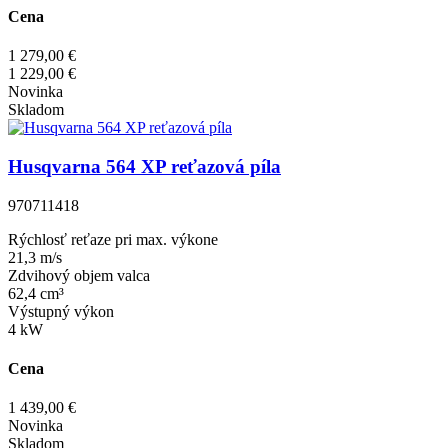
Cena
1 279,00 €
1 229,00 €
Novinka
Skladom
Husqvarna 564 XP reťazová píla
970711418
Rýchlosť reťaze pri max. výkone
21,3 m/s
Zdvihový objem valca
62,4 cm³
Výstupný výkon
4 kW
Cena
1 439,00 €
Novinka
Skladom