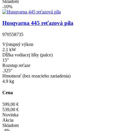
Skladom
-10%
Husqvarna 445 reťazová píla
970558735
Výstupný výkon
2.1 kW
Dĺžka vodiacej lišty (palce)
15"
Rozstup reťaze
.325"
Hmotnosť (bez rezacieho zariadenia)
4.9 kg
Cena
599,00 €
539,00 €
Novinka
Akcia
Skladom
-4%