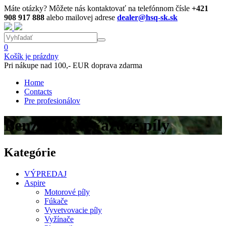
Máte otázky? Môžete nás kontaktovať na telefónnom čísle
+421
908 917 888
alebo mailovej adrese
dealer@hsq-sk.sk
0
Košík je prázdny
Pri nákupe nad 100,- EUR doprava zdarma
Home
Contacts
Pre profesionálov
Benzínové reťazové píly
Kategórie
VÝPREDAJ
Aspire
Motorové píly
Fúkače
Vyvetvovacie píly
Vyžínače