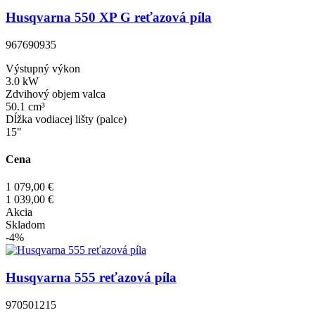
Husqvarna 550 XP G reťazová píla
967690935
Výstupný výkon
3.0 kW
Zdvihový objem valca
50.1 cm³
Dĺžka vodiacej lišty (palce)
15"
Cena
1 079,00 €
1 039,00 €
Akcia
Skladom
-4%
Husqvarna 555 reťazová píla
970501215