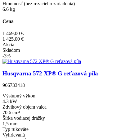
Hmotnosť (bez rezacieho zariadenia)
6.6 kg
Cena
1 469,00 €
1 425,00 €
Akcia
Skladom
-3%
Husqvarna 572 XP® G reťazová píla
966733418
Výstupný výkon
4.3 kW
Zdvihový objem valca
70.6 cm³
Šírka vodiacej drážky
1,5 mm
Typ rukoväte
Vyhrievaná