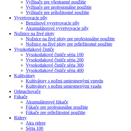
Vyžínače pre všestranné použitie
Vyžínače pre profesionálne použitie
Vyžínače pre príložitostné použitie
Vyvetvovacie píly
Benzínové vyvetvovacie píly
Akumulátorové vyvetvovacie píly
Nožnice na živé ploty
Nožnice na živé ploty pre profesionálne použitie
Nožnice na živé ploty pre príležitostné použitie
Vysokotlakové čističe
Vysokotlakové čističe séria 100
Vysokotlakové čističe séria 200
Vysokotlakové čističe séria 300
Vysokotlakové čističe séria 400
Kultivátory
Kultivátory s nožmi umiestnenými vpredu
Kultivátory s nožmi umiestnenými vzadu
Odmachovače
Fúkače
Akumulátorové fúkače
Fúkače pre profesionálne použitie
Fúkače pre príležitostné použitie
Ridery
Aku ridere
Séria 100