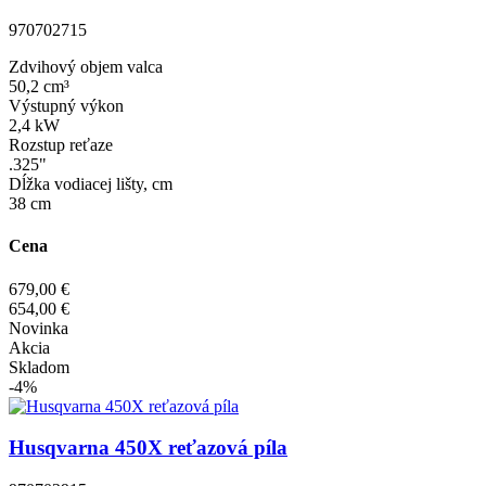
970702715
Zdvihový objem valca
50,2 cm³
Výstupný výkon
2,4 kW
Rozstup reťaze
.325"
Dĺžka vodiacej lišty, cm
38 cm
Cena
679,00 €
654,00 €
Novinka
Akcia
Skladom
-4%
Husqvarna 450X reťazová píla