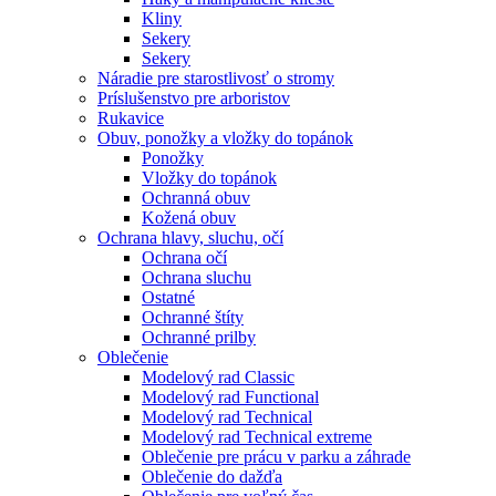
Kliny
Sekery
Sekery
Náradie pre starostlivosť o stromy
Príslušenstvo pre arboristov
Rukavice
Obuv, ponožky a vložky do topánok
Ponožky
Vložky do topánok
Ochranná obuv
Kožená obuv
Ochrana hlavy, sluchu, očí
Ochrana očí
Ochrana sluchu
Ostatné
Ochranné štíty
Ochranné prilby
Oblečenie
Modelový rad Classic
Modelový rad Functional
Modelový rad Technical
Modelový rad Technical extreme
Oblečenie pre prácu v parku a záhrade
Oblečenie do dažďa