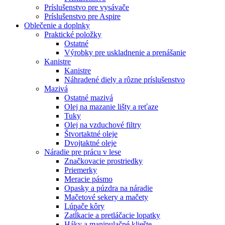
Príslušenstvo pre vysávače
Príslušenstvo pre Aspire
Oblečenie a doplnky
Praktické položky
Ostatné
Výrobky pre uskladnenie a prenášanie
Kanistre
Kanistre
Náhradené diely a rôzne príslušenstvo
Mazivá
Ostatné mazivá
Olej na mazanie lišty a reťaze
Tuky
Olej na vzduchové filtry
Štvortaktné oleje
Dvojtaktné oleje
Náradie pre prácu v lese
Značkovacie prostriedky
Priemerky
Meracie pásmo
Opasky a púzdra na náradie
Mačetové sekery a mačety
Lúpače kôry
Zatĺkacie a pretláčacie lopatky
Háky a manipulačné kliešte