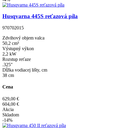
Husqvarna 445S reťazová píla
970702015
Zdvihový objem valca
50,2 cm³
Výstupný výkon
2,2 kW
Rozstup reťaze
.325"
Dĺžka vodiacej lišty, cm
38 cm
Cena
629,00 €
604,00 €
Akcia
Skladom
-14%