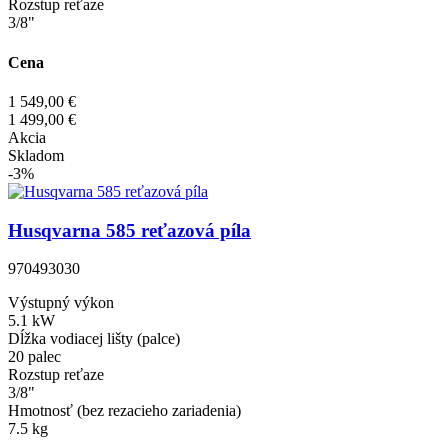
Rozstup reťaze
3/8"
Cena
1 549,00 €
1 499,00 €
Akcia
Skladom
-3%
Husqvarna 585 reťazová píla
970493030
Výstupný výkon
5.1 kW
Dĺžka vodiacej lišty (palce)
20 palec
Rozstup reťaze
3/8"
Hmotnosť (bez rezacieho zariadenia)
7.5 kg