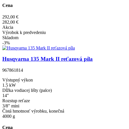
Cena
292,00 €
282,00 €
Akcia
Výrobok k predvedeniu
Skladom
-3%
Husqvarna 135 Mark II reťazová píla
967861814
Výstupný výkon
1.5 kW
Dĺžka vodiacej lišty (palce)
14"
Rozstup reťaze
3/8" mini
Čistá hmotnosť výrobku, konečná
4000 g
Cena