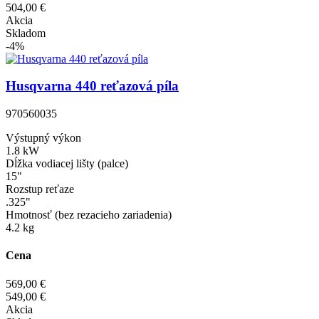
504,00 €
Akcia
Skladom
-4%
Husqvarna 440 reťazová píla
970560035
Výstupný výkon
1.8 kW
Dĺžka vodiacej lišty (palce)
15"
Rozstup reťaze
.325"
Hmotnosť (bez rezacieho zariadenia)
4.2 kg
Cena
569,00 €
549,00 €
Akcia