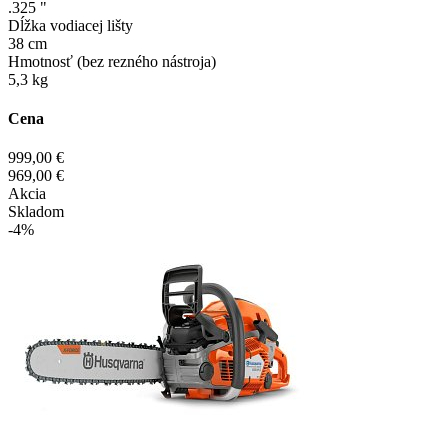
.325 "
Dĺžka vodiacej lišty
38 cm
Hmotnosť (bez rezného nástroja)
5,3 kg
Cena
999,00 €
969,00 €
Akcia
Skladom
-4%