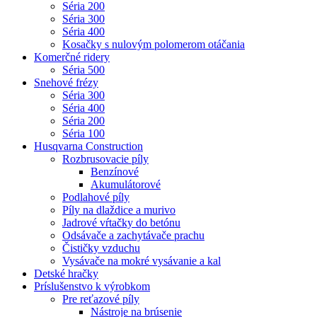
Séria 200
Séria 300
Séria 400
Kosačky s nulovým polomerom otáčania
Komerčné ridery
Séria 500
Snehové frézy
Séria 300
Séria 400
Séria 200
Séria 100
Husqvarna Construction
Rozbrusovacie píly
Benzínové
Akumulátorové
Podlahové píly
Píly na dlaždice a murivo
Jadrové vŕtačky do betónu
Odsávače a zachytávače prachu
Čističky vzduchu
Vysávače na mokré vysávanie a kal
Detské hračky
Príslušenstvo k výrobkom
Pre reťazové píly
Nástroje na brúsenie