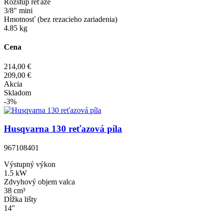
Rozstup reťaze
3/8" mini
Hmotnosť (bez rezacieho zariadenia)
4.85 kg
Cena
214,00 €
209,00 €
Akcia
Skladom
-3%
Husqvarna 130 reťazová píla
967108401
Výstupný výkon
1.5 kW
Zdvyhový objem valca
38 cm³
Dĺžka lišty
14"