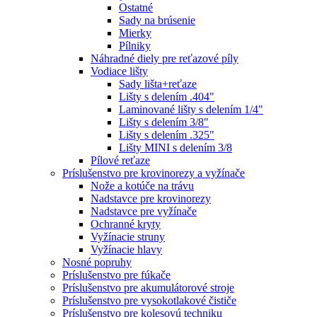
Ostatné
Sady na brúsenie
Mierky
Pílniky
Náhradné diely pre reťazové píly
Vodiace lišty
Sady lišta+reťaze
Lišty s delením .404"
Laminované lišty s delením 1/4"
Lišty s delením 3/8"
Lišty s delením .325"
Lišty MINI s delením 3/8
Pílové reťaze
Príslušenstvo pre krovinorezy a vyžínače
Nože a kotúče na trávu
Nadstavce pre krovinorezy
Nadstavce pre vyžínače
Ochranné kryty
Vyžínacie struny
Vyžínacie hlavy
Nosné popruhy
Príslušenstvo pre fúkače
Príslušenstvo pre akumulátorové stroje
Príslušenstvo pre vysokotlakové čističe
Príslušenstvo pre kolesovú techniku