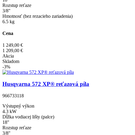
Rozstup reťaze
3/8"
Hmotnosť (bez rezacieho zariadenia)
6.5 kg
Cena
1 249,00 €
1 209,00 €
Akcia
Skladom
-3%
Husqvarna 572 XP® reťazová píla
966733118
Výstupný výkon
4.3 kW
Dĺžka vodiacej lišty (palce)
18"
Rozstup reťaze
3/8"