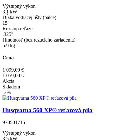
Výstupný výkon
3.1 kW
Dĺžka vodiacej lišty (palce)
15"
Rozstup reťaze
.325"
Hmotnosť (bez rezacieho zariadenia)
5.9 kg
Cena
1 099,00 €
1 059,00 €
Akcia
Skladom
-3%
Husqvarna 560 XP® reťazová píla
970501715
Výstupný výkon
3.5 kW