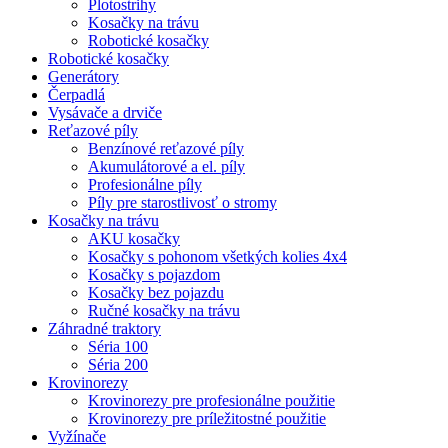
Plotostrihy
Kosačky na trávu
Robotické kosačky
Robotické kosačky
Generátory
Čerpadlá
Vysávače a drviče
Reťazové píly
Benzínové reťazové píly
Akumulátorové a el. píly
Profesionálne píly
Píly pre starostlivosť o stromy
Kosačky na trávu
AKU kosačky
Kosačky s pohonom všetkých kolies 4x4
Kosačky s pojazdom
Kosačky bez pojazdu
Ručné kosačky na trávu
Záhradné traktory
Séria 100
Séria 200
Krovinorezy
Krovinorezy pre profesionálne použitie
Krovinorezy pre príležitostné použitie
Vyžínače