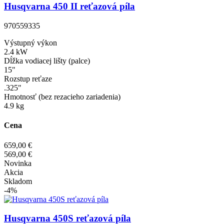
Husqvarna 450 II reťazová píla
970559335
Výstupný výkon
2.4 kW
Dĺžka vodiacej lišty (palce)
15"
Rozstup reťaze
.325"
Hmotnosť (bez rezacieho zariadenia)
4.9 kg
Cena
659,00 €
569,00 €
Novinka
Akcia
Skladom
-4%
Husqvarna 450S reťazová píla