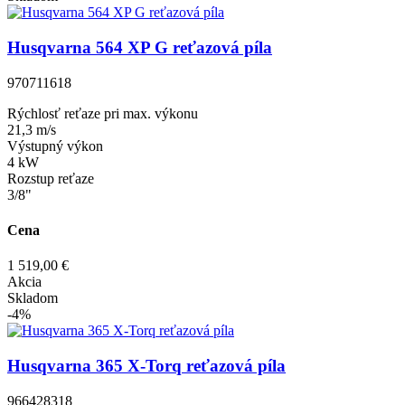
Husqvarna 564 XP G reťazová píla
970711618
Rýchlosť reťaze pri max. výkonu
21,3 m/s
Výstupný výkon
4 kW
Rozstup reťaze
3/8"
Cena
1 519,00 €
Akcia
Skladom
-4%
Husqvarna 365 X-Torq reťazová píla
966428318