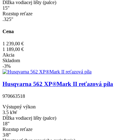
Dĺžka vodiacej lišty (palce)
15"
Rozstup reťaze
.325"
Cena
1 239,00 €
1 189,00 €
Akcia
Skladom
-3%
Husqvarna 562 XP®Mark II reťazová píla
970663518
Výstupný výkon
3.5 kW
Dĺžka vodiacej lišty (palce)
18"
Rozstup reťaze
3/8"