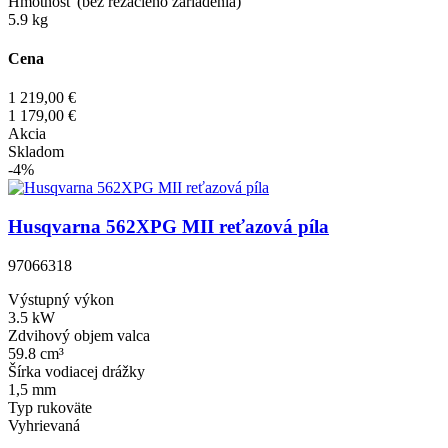
Hmotnosť (bez rezacieho zariadenia)
5.9 kg
Cena
1 219,00 €
1 179,00 €
Akcia
Skladom
-4%
Husqvarna 562XPG MII reťazová píla
97066318
Výstupný výkon
3.5 kW
Zdvihový objem valca
59.8 cm³
Šírka vodiacej drážky
1,5 mm
Typ rukoväte
Vyhrievaná