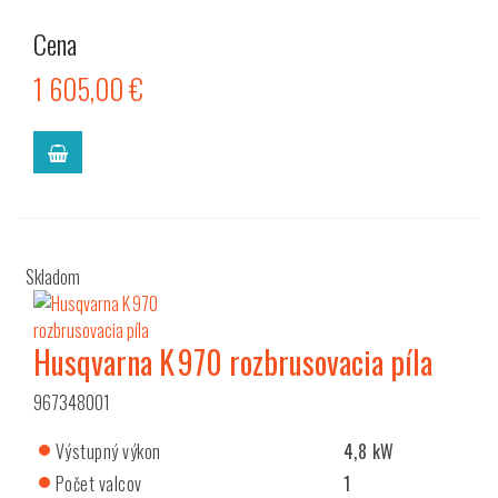
Cena
1 605,00 €
Skladom
Husqvarna K 970 rozbrusovacia píla
967348001
Výstupný výkon
4,8 kW
Počet valcov
1