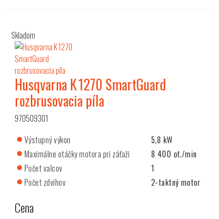
Skladom
Husqvarna K 1270 SmartGuard
rozbrusovacia píla
970509301
Výstupný výkon
5,8 kW
Maximálne otáčky motora pri záťaži
8 400 ot./min
Počet valcov
1
Počet zdvihov
2-taktný motor
Cena