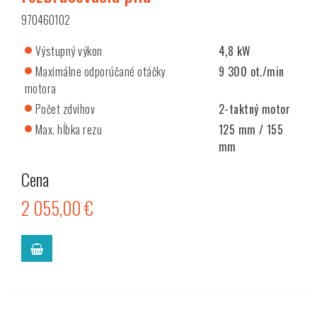
970460102
Výstupný výkon
4,8 kW
Maximálne odporúčané otáčky
9 300 ot./min
motora
Počet zdvihov
2-taktný motor
Max. hĺbka rezu
125 mm / 155
mm
Cena
2 055,00 €