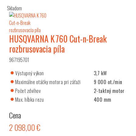
Skladom
HUSQVARNA K 760 Cut-n-Break
rozbrusovacia píla
967195701
Výstupný výkon
3,7 kW
Maximálne otáčky motora pri záťaži
9 000 ot./min
Počet zdvihov
2-taktný motor
Max. hĺbka rezu
400 mm
Cena
2 098,00 €