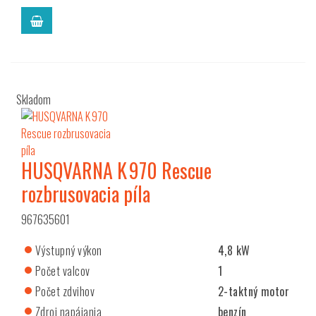
Skladom
HUSQVARNA K 970 Rescue
rozbrusovacia píla
967635601
Výstupný výkon
4,8 kW
Počet valcov
1
Počet zdvihov
2-taktný motor
Zdroj napájania
benzín