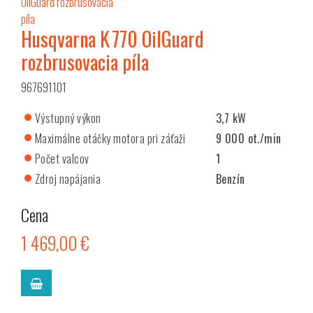
Husqvarna K 770 OilGuard
rozbrusovacia píla
967691101
Výstupný výkon
3,7 kW
Maximálne otáčky motora pri záťaži
9 000 ot./min
Počet valcov
1
Zdroj napájania
Benzín
Cena
1 469,00 €