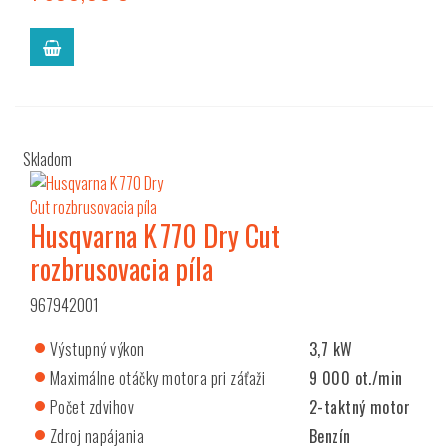
Skladom
Husqvarna K 770 Dry Cut
rozbrusovacia píla
967942001
Výstupný výkon
3,7 kW
Maximálne otáčky motora pri záťaži
9 000 ot./min
Počet zdvihov
2-taktný motor
Zdroj napájania
Benzín