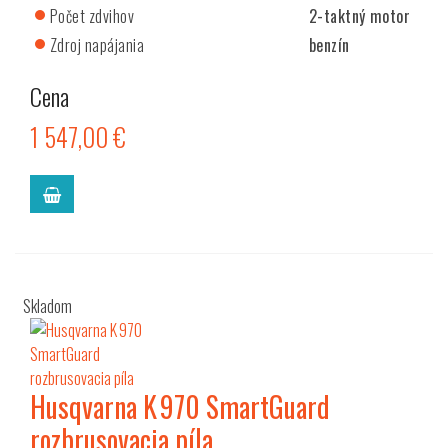
Počet zdvihov
2-taktný motor
Zdroj napájania
benzín
Cena
1 547,00 €
Skladom
Husqvarna K 970 SmartGuard
rozbrusovacia píla