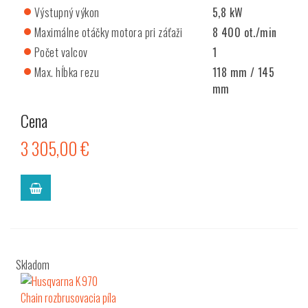
Výstupný výkon
5,8 kW
Maximálne otáčky motora pri záťaži
8 400 ot./min
Počet valcov
1
Max. hĺbka rezu
118 mm / 145
mm
Cena
3 305,00 €
Skladom