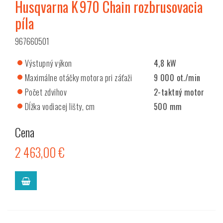
Husqvarna K 970 Chain rozbrusovacia
píla
967660501
Výstupný výkon
4,8 kW
Maximálne otáčky motora pri záťaži
9 000 ot./min
Počet zdvihov
2-taktný motor
Dĺžka vodiacej lišty, cm
500 mm
Cena
2 463,00 €