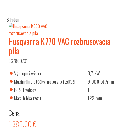
Skladom
Husqvarna K 770 VAC rozbrusovacia
píla
967860701
Výstupný výkon
3,7 kW
Maximálne otáčky motora pri záťaži
9 000 ot./min
Počet valcov
1
Max. hĺbka rezu
122 mm
Cena
1 388,00 €