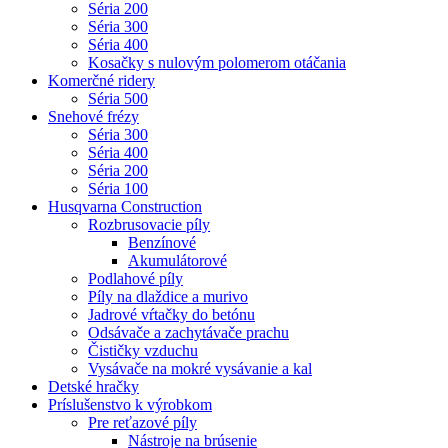
Séria 200
Séria 300
Séria 400
Kosačky s nulovým polomerom otáčania
Komerčné ridery
Séria 500
Snehové frézy
Séria 300
Séria 400
Séria 200
Séria 100
Husqvarna Construction
Rozbrusovacie píly
Benzínové
Akumulátorové
Podlahové píly
Píly na dlaždice a murivo
Jadrové vŕtačky do betónu
Odsávače a zachytávače prachu
Čističky vzduchu
Vysávače na mokré vysávanie a kal
Detské hračky
Príslušenstvo k výrobkom
Pre reťazové píly
Nástroje na brúsenie