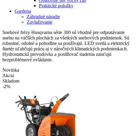
Oblečenie pre voľný čas
Praktické položky
Gardena
Záhradné náradie
Zavlažovanie
Snehové frézy Husqvarna série 300 sú vhodné pre odpratávanie
snehu na väčších plochách za všetkých snehových podmienok. Sú
robustné, odolné a pohodlne sa používajú. LED svetlá a elektrický
štartér uľahčujú prácu aj v náročných klimatických podmienkach.
Hydrostatická prevodovka a posilňovač riadenia zaisťujú
bezproblémové ovládanie.
Novinka
Akcia
Skladom
-2%