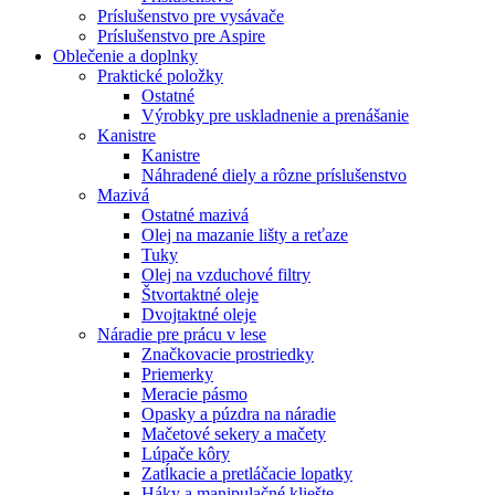
Príslušenstvo pre vysávače
Príslušenstvo pre Aspire
Oblečenie a doplnky
Praktické položky
Ostatné
Výrobky pre uskladnenie a prenášanie
Kanistre
Kanistre
Náhradené diely a rôzne príslušenstvo
Mazivá
Ostatné mazivá
Olej na mazanie lišty a reťaze
Tuky
Olej na vzduchové filtry
Štvortaktné oleje
Dvojtaktné oleje
Náradie pre prácu v lese
Značkovacie prostriedky
Priemerky
Meracie pásmo
Opasky a púzdra na náradie
Mačetové sekery a mačety
Lúpače kôry
Zatĺkacie a pretláčacie lopatky
Háky a manipulačné kliešte