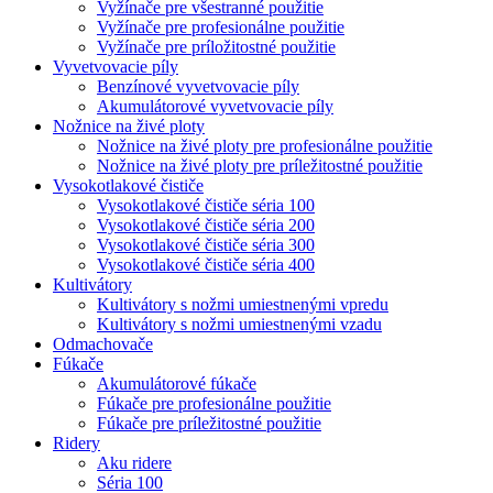
Vyžínače pre všestranné použitie
Vyžínače pre profesionálne použitie
Vyžínače pre príložitostné použitie
Vyvetvovacie píly
Benzínové vyvetvovacie píly
Akumulátorové vyvetvovacie píly
Nožnice na živé ploty
Nožnice na živé ploty pre profesionálne použitie
Nožnice na živé ploty pre príležitostné použitie
Vysokotlakové čističe
Vysokotlakové čističe séria 100
Vysokotlakové čističe séria 200
Vysokotlakové čističe séria 300
Vysokotlakové čističe séria 400
Kultivátory
Kultivátory s nožmi umiestnenými vpredu
Kultivátory s nožmi umiestnenými vzadu
Odmachovače
Fúkače
Akumulátorové fúkače
Fúkače pre profesionálne použitie
Fúkače pre príležitostné použitie
Ridery
Aku ridere
Séria 100