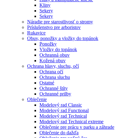
Kliny
Sekery
Sekery
Náradie pre starostlivosť o stromy
Príslušenstvo pre arboristov
Rukavice
Obuv, ponožky a vložky do topánok
Ponožky
Vložky do topánok
Ochranná obuv
Kožená obuv
Ochrana hlavy, sluchu, očí
Ochrana očí
Ochrana sluchu
Ostatné
Ochranné štíty
Ochranné prilby
Oblečenie
Modelový rad Classic
Modelový rad Functional
Modelový rad Technical
Modelový rad Technical extreme
Oblečenie pre prácu v parku a záhrade
Oblečenie do dažďa