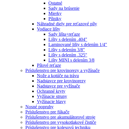
Ostatné
Sady na brúsenie
Mierky
Pílniky
Náhradné diely pre reťazové píly
Vodiace lišty
Sady lišta+reťaze
Lišty s delením .404"
Laminované lišty s delením 1/4"
Lišty s delením 3/8"
Lišty s delením .325"
Lišty MINI s delením 3/8
Pílové reťaze
Príslušenstvo pre krovinorezy a vyžínače
Nože a kotúče na trávu
Nadstavce pre krovinorezy
Nadstavce pre vyžínače
Ochranné kryty
Vyžínacie struny
Vyžínacie hlavy
Nosné popruhy
Príslušenstvo pre fúkače
Príslušenstvo pre akumulátorové stroje
Príslušenstvo pre vysokotlakové čističe
Príslušenstvo pre kolesovú techniku