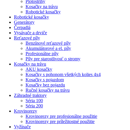
Plotostrihy
Kosačky na trávu
Robotické kosačky
Robotické kosačky
Generátory
Čerpadlá
Vysávače a drviče
Reťazové píly
Benzínové reťazové píly
Akumulátorové a el. píly
Profesionálne píly
Píly pre starostlivosť o stromy
Kosačky na trávu
AKU kosačky
Kosačky s pohonom všetkých kolies 4x4
Kosačky s pojazdom
Kosačky bez pojazdu
Ručné kosačky na trávu
Záhradné traktory
Séria 100
Séria 200
Krovinorezy
Krovinorezy pre profesionálne použitie
Krovinorezy pre príležitostné použitie
Vyžínače