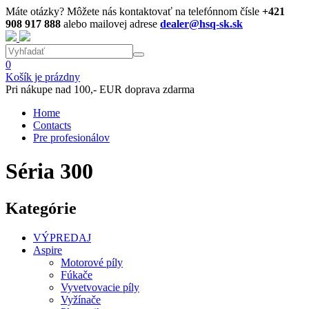
Máte otázky? Môžete nás kontaktovať na telefónnom čísle
+421
908 917 888
alebo mailovej adrese
dealer@hsq-sk.sk
0
Košík je prázdny
Pri nákupe nad 100,- EUR doprava zdarma
Home
Contacts
Pre profesionálov
Séria 300
Kategórie
VÝPREDAJ
Aspire
Motorové píly
Fúkače
Vyvetvovacie píly
Vyžínače