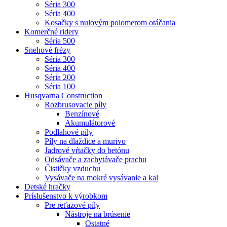
Séria 300
Séria 400
Kosačky s nulovým polomerom otáčania
Komerčné ridery
Séria 500
Snehové frézy
Séria 300
Séria 400
Séria 200
Séria 100
Husqvarna Construction
Rozbrusovacie píly
Benzínové
Akumulátorové
Podlahové píly
Píly na dlaždice a murivo
Jadrové vŕtačky do betónu
Odsávače a zachytávače prachu
Čističky vzduchu
Vysávače na mokré vysávanie a kal
Detské hračky
Príslušenstvo k výrobkom
Pre reťazové píly
Nástroje na brúsenie
Ostatné