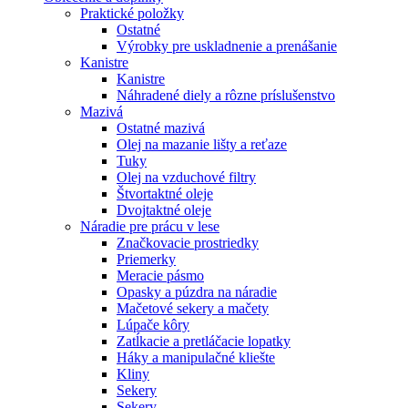
Praktické položky
Ostatné
Výrobky pre uskladnenie a prenášanie
Kanistre
Kanistre
Náhradené diely a rôzne príslušenstvo
Mazivá
Ostatné mazivá
Olej na mazanie lišty a reťaze
Tuky
Olej na vzduchové filtry
Štvortaktné oleje
Dvojtaktné oleje
Náradie pre prácu v lese
Značkovacie prostriedky
Priemerky
Meracie pásmo
Opasky a púzdra na náradie
Mačetové sekery a mačety
Lúpače kôry
Zatĺkacie a pretláčacie lopatky
Háky a manipulačné kliešte
Kliny
Sekery
Sekery