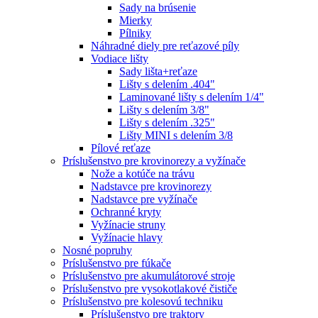
Sady na brúsenie
Mierky
Pílniky
Náhradné diely pre reťazové píly
Vodiace lišty
Sady lišta+reťaze
Lišty s delením .404"
Laminované lišty s delením 1/4"
Lišty s delením 3/8"
Lišty s delením .325"
Lišty MINI s delením 3/8
Pílové reťaze
Príslušenstvo pre krovinorezy a vyžínače
Nože a kotúče na trávu
Nadstavce pre krovinorezy
Nadstavce pre vyžínače
Ochranné kryty
Vyžínacie struny
Vyžínacie hlavy
Nosné popruhy
Príslušenstvo pre fúkače
Príslušenstvo pre akumulátorové stroje
Príslušenstvo pre vysokotlakové čističe
Príslušenstvo pre kolesovú techniku
Príslušenstvo pre traktory