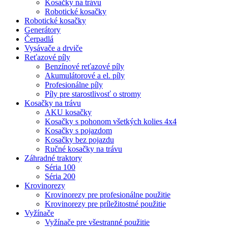
Kosačky na trávu
Robotické kosačky
Robotické kosačky
Generátory
Čerpadlá
Vysávače a drviče
Reťazové píly
Benzínové reťazové píly
Akumulátorové a el. píly
Profesionálne píly
Píly pre starostlivosť o stromy
Kosačky na trávu
AKU kosačky
Kosačky s pohonom všetkých kolies 4x4
Kosačky s pojazdom
Kosačky bez pojazdu
Ručné kosačky na trávu
Záhradné traktory
Séria 100
Séria 200
Krovinorezy
Krovinorezy pre profesionálne použitie
Krovinorezy pre príležitostné použitie
Vyžínače
Vyžínače pre všestranné použitie