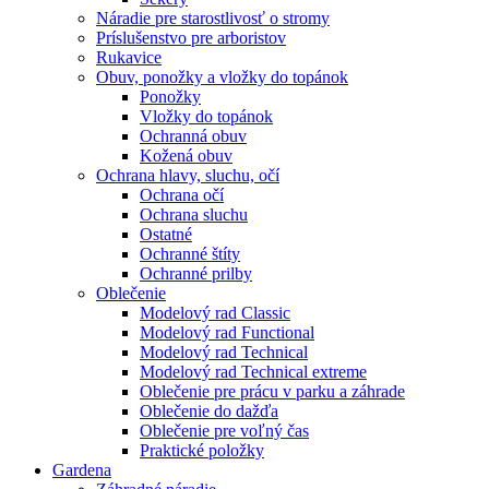
Náradie pre starostlivosť o stromy
Príslušenstvo pre arboristov
Rukavice
Obuv, ponožky a vložky do topánok
Ponožky
Vložky do topánok
Ochranná obuv
Kožená obuv
Ochrana hlavy, sluchu, očí
Ochrana očí
Ochrana sluchu
Ostatné
Ochranné štíty
Ochranné prilby
Oblečenie
Modelový rad Classic
Modelový rad Functional
Modelový rad Technical
Modelový rad Technical extreme
Oblečenie pre prácu v parku a záhrade
Oblečenie do dažďa
Oblečenie pre voľný čas
Praktické položky
Gardena