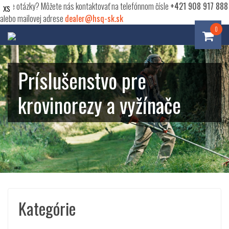
Máte otázky? Môžete nás kontaktovať na telefónnom čísle
+421 908 917 888
alebo mailovej adrese
dealer@hsq-sk.sk
0
Príslušenstvo pre
krovinorezy a vyžínače
Kategórie