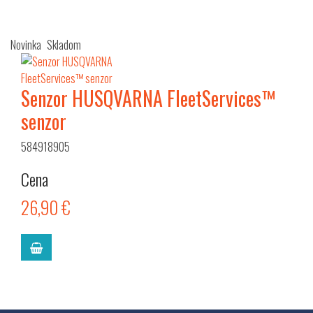
Novinka
Skladom
Senzor HUSQVARNA FleetServices™
senzor
584918905
Cena
26,90 €