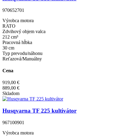
970652701
Výrobca motora
RATO
Zdvihový objem valca
212 cm³
Pracovná hĺbka
30 cm
Typ prevodu/náhonu
Reťazová/Manuálny
Cena
919,00 €
889,00 €
Skladom
Husqvarna TF 225 kultivátor
967100901
Výrobca motora