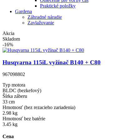
Oblečenie pre voľný čas
Praktické položky
Gardena
Záhradné náradie
Zavlažovanie
Akcia
Skladom
-16%
Husqvarna 115iL vyžínač B140 + C80
967098802
Typ motora
BLDC (bezkefový)
Šírka záberu
33 cm
Hmotnosť (bez rezacieho zariadenia)
2.98 kg
Hmotnosť bez batérie
3.45 kg
Cena