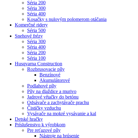
Séria 200
Séria 300
Séria 400
Kosačky s nulovým polomerom otáčania
Komerčné ridery
Séria 500
Snehové frézy
Séria 300
Séria 400
Séria 200
Séria 100
Husqvarna Construction
Rozbrusovacie píly
Benzínové
Akumulátorové
Podlahové píly
Píly na dlaždice a murivo
Jadrové vŕtačky do betónu
Odsávače a zachytávače prachu
Čističky vzduchu
Vysávače na mokré vysávanie a kal
Detské hračky
Príslušenstvo k výrobkom
Pre reťazové píly
Nástroje na brúsenie