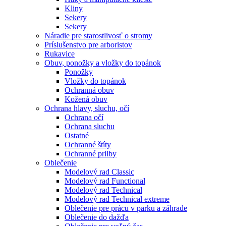
Kliny
Sekery
Sekery
Náradie pre starostlivosť o stromy
Príslušenstvo pre arboristov
Rukavice
Obuv, ponožky a vložky do topánok
Ponožky
Vložky do topánok
Ochranná obuv
Kožená obuv
Ochrana hlavy, sluchu, očí
Ochrana očí
Ochrana sluchu
Ostatné
Ochranné štíty
Ochranné prilby
Oblečenie
Modelový rad Classic
Modelový rad Functional
Modelový rad Technical
Modelový rad Technical extreme
Oblečenie pre prácu v parku a záhrade
Oblečenie do dažďa