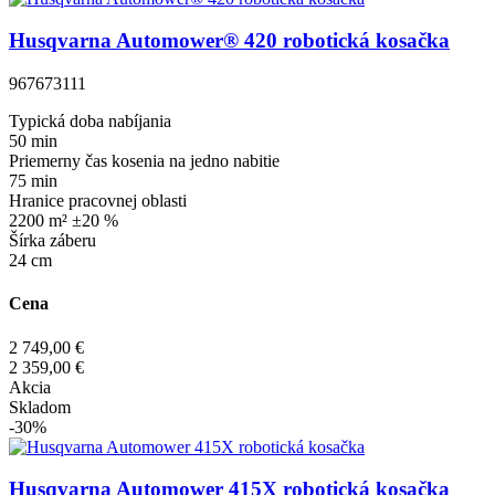
Husqvarna Automower® 420 robotická kosačka
967673111
Typická doba nabíjania
50 min
Priemerny čas kosenia na jedno nabitie
75 min
Hranice pracovnej oblasti
2200 m² ±20 %
Šírka záberu
24 cm
Cena
2 749,00 €
2 359,00 €
Akcia
Skladom
-30%
Husqvarna Automower 415X robotická kosačka