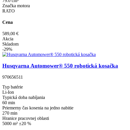
79.0 cm³
Značka motora
RATO
Cena
589,00 €
Akcia
Skladom
-29%
Husqvarna Automower® 550 robotická kosačka
970656511
Typ batérie
Li-Ion
Typická doba nabíjania
60 min
Priemerny čas kosenia na jedno nabitie
270 min
Hranice pracovnej oblasti
5000 m² ±20 %