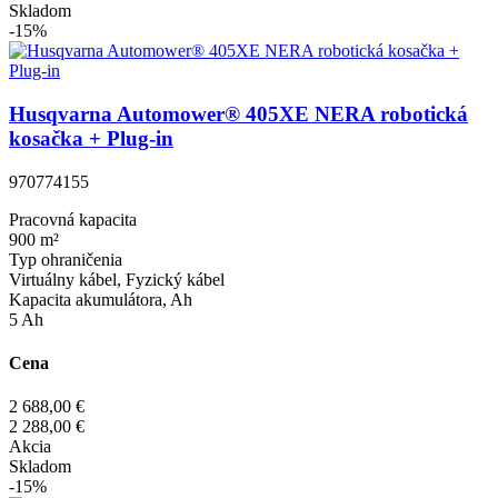
Skladom
-15%
Husqvarna Automower® 405XE NERA robotická
kosačka + Plug-in
970774155
Pracovná kapacita
900 m²
Typ ohraničenia
Virtuálny kábel, Fyzický kábel
Kapacita akumulátora, Ah
5 Ah
Cena
2 688,00 €
2 288,00 €
Akcia
Skladom
-15%