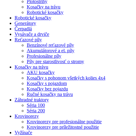
Plotostrihy
Kosačky na trávu
Robotické kosačky
Robotické kosačky
Generátory
Čerpadlá
Vysávače a drviče
Reťazové píly
Benzínové reťazové píly
Akumulátorové a el. píly
Profesionálne píly
Píly pre starostlivosť o stromy
Kosačky na trávu
AKU kosačky
Kosačky s pohonom všetkých kolies 4x4
Kosačky s pojazdom
Kosačky bez pojazdu
Ručné kosačky na trávu
Záhradné traktory
Séria 100
Séria 200
Krovinorezy
Krovinorezy pre profesionálne použitie
Krovinorezy pre príležitostné použitie
Vyžínače