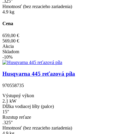
.325"
Hmotnosť (bez rezacieho zariadenia)
4.9 kg
Cena
659,00 €
569,00 €
Akcia
Skladom
-10%
Husqvarna 445 reťazová píla
970558735
Výstupný výkon
2.1 kW
Dĺžka vodiacej lišty (palce)
15"
Rozstup reťaze
.325"
Hmotnosť (bez rezacieho zariadenia)
4.9 kg