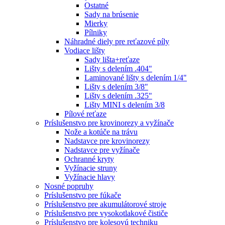
Ostatné
Sady na brúsenie
Mierky
Pílniky
Náhradné diely pre reťazové píly
Vodiace lišty
Sady lišta+reťaze
Lišty s delením .404"
Laminované lišty s delením 1/4"
Lišty s delením 3/8"
Lišty s delením .325"
Lišty MINI s delením 3/8
Pílové reťaze
Príslušenstvo pre krovinorezy a vyžínače
Nože a kotúče na trávu
Nadstavce pre krovinorezy
Nadstavce pre vyžínače
Ochranné kryty
Vyžínacie struny
Vyžínacie hlavy
Nosné popruhy
Príslušenstvo pre fúkače
Príslušenstvo pre akumulátorové stroje
Príslušenstvo pre vysokotlakové čističe
Príslušenstvo pre kolesovú techniku