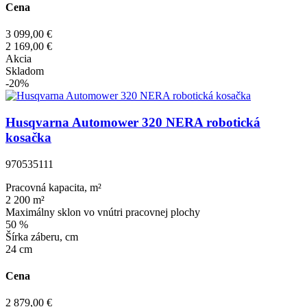
Cena
3 099,00 €
2 169,00 €
Akcia
Skladom
-20%
Husqvarna Automower 320 NERA robotická
kosačka
970535111
Pracovná kapacita, m²
2 200 m²
Maximálny sklon vo vnútri pracovnej plochy
50 %
Šírka záberu, cm
24 cm
Cena
2 879,00 €