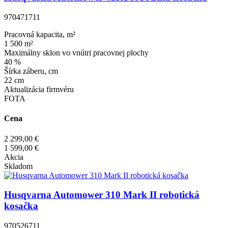
970471711
Pracovná kapacita, m²
1 500 m²
Maximálny sklon vo vnútri pracovnej plochy
40 %
Šírka záberu, cm
22 cm
Aktualizácia firmvéru
FOTA
Cena
2 299,00 €
1 599,00 €
Akcia
Skladom
Husqvarna Automower 310 Mark II robotická
kosačka
970526711