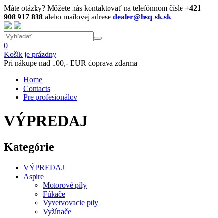
Máte otázky? Môžete nás kontaktovať na telefónnom čísle
+421
908 917 888
alebo mailovej adrese
dealer@hsq-sk.sk
0
Košík je prázdny
Pri nákupe nad 100,- EUR doprava zdarma
Home
Contacts
Pre profesionálov
VÝPREDAJ
Kategórie
VÝPREDAJ
Aspire
Motorové píly
Fúkače
Vyvetvovacie píly
Vyžínače