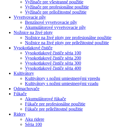
Vyžínače pre všestranné použitie
Vyžínače pre profesionálne použitie
Vyžínače pre príložitostné použitie
Vyvetvovacie píly
Benzínové vyvetvovacie píly
Akumulátorové vyvetvovacie píly
Nožnice na živé ploty
Nožnice na živé ploty pre profesionálne použitie
Nožnice na živé ploty pre príležitostné použitie
Vysokotlakové čističe
Vysokotlakové čističe séria 100
Vysokotlakové čističe séria 200
Vysokotlakové čističe séria 300
Vysokotlakové čističe séria 400
Kultivátory
Kultivátory s nožmi umiestnenými vpredu
Kultivátory s nožmi umiestnenými vzadu
Odmachovače
Fúkače
Akumulátorové fúkače
Fúkače pre profesionálne použitie
Fúkače pre príležitostné použitie
Ridery
Aku ridere
Séria 100