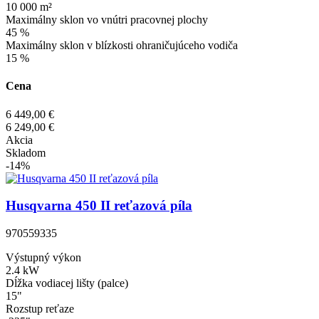
10 000 m²
Maximálny sklon vo vnútri pracovnej plochy
45 %
Maximálny sklon v blízkosti ohraničujúceho vodiča
15 %
Cena
6 449,00 €
6 249,00 €
Akcia
Skladom
-14%
Husqvarna 450 II reťazová píla
970559335
Výstupný výkon
2.4 kW
Dĺžka vodiacej lišty (palce)
15"
Rozstup reťaze