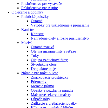
Príslušenstvo pre vysávače
Príslušenstvo pre Aspire
Oblečenie a doplnky
Praktické položky
Ostatné
Výrobky pre uskladnenie a prenášanie
Kanistre
Kanistre
Náhradené diely a rôzne príslušenstvo
Mazivá
Ostatné mazivá
Olej na mazanie lišty a reťaze
Tuky
Olej na vzduchové filtry
Štvortaktné oleje
Dvojtaktné oleje
Náradie pre prácu v lese
Značkovacie prostriedky
Priemerky
Meracie pásmo
Opasky a púzdra na náradie
Mačetové sekery a mačety
Lúpače kôry
Zatĺkacie a pretláčacie lopatky
Háky a manipulačné kliešte