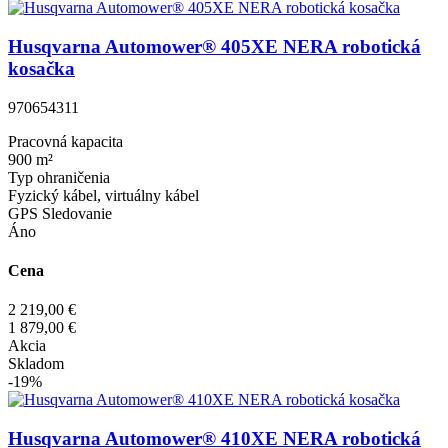
Husqvarna Automower® 405XE NERA robotická
kosačka
970654311
Pracovná kapacita
900 m²
Typ ohraničenia
Fyzický kábel, virtuálny kábel
GPS Sledovanie
Áno
Cena
2 219,00 €
1 879,00 €
Akcia
Skladom
-19%
Husqvarna Automower® 410XE NERA robotická