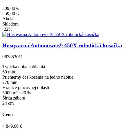
309,00 €
259,00 €
Akcia
Skladom
-22%
Husqvarna Automower® 450X robotická kosačka
967853011
Typická doba nabíjania
60 min
Priemerny čas kosenia na jedno nabitie
270 min
Hranice pracovnej oblasti
5000 m² ±20 %
Šírka záberu
24 cm
Cena
4 849,00 €