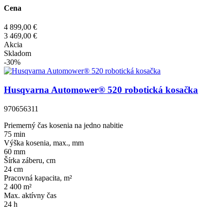
Cena
4 899,00 €
3 469,00 €
Akcia
Skladom
-30%
Husqvarna Automower® 520 robotická kosačka
970656311
Priemerný čas kosenia na jedno nabitie
75 min
Výška kosenia, max., mm
60 mm
Šírka záberu, cm
24 cm
Pracovná kapacita, m²
2 400 m²
Max. aktívny čas
24 h