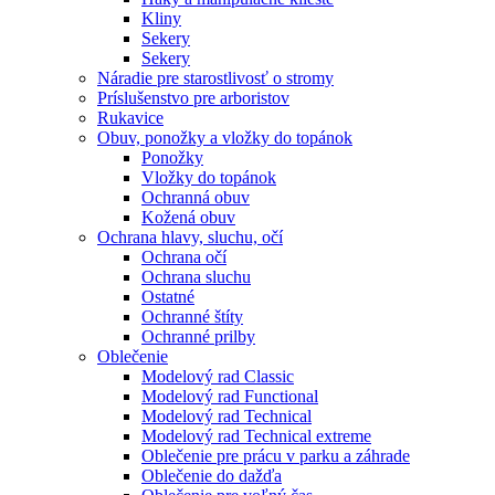
Kliny
Sekery
Sekery
Náradie pre starostlivosť o stromy
Príslušenstvo pre arboristov
Rukavice
Obuv, ponožky a vložky do topánok
Ponožky
Vložky do topánok
Ochranná obuv
Kožená obuv
Ochrana hlavy, sluchu, očí
Ochrana očí
Ochrana sluchu
Ostatné
Ochranné štíty
Ochranné prilby
Oblečenie
Modelový rad Classic
Modelový rad Functional
Modelový rad Technical
Modelový rad Technical extreme
Oblečenie pre prácu v parku a záhrade
Oblečenie do dažďa