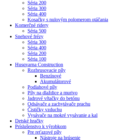
Séria 200
Séria 300
Séria 400
Kosačky s nulovým polomerom otáčania
Komerčné ridery
Séria 500
Snehové frézy
Séria 300
Séria 400
Séria 200
Séria 100
Husqvarna Construction
Rozbrusovacie píly
Benzínové
Akumulátorové
Podlahové píly
Píly na dlaždice a murivo
Jadrové vŕtačky do betónu
Odsávače a zachytávače prachu
Čističky vzduchu
Vysávače na mokré vysávanie a kal
Detské hračky
Príslušenstvo k výrobkom
Pre reťazové píly
Nástroje na brúsenie