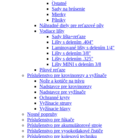
Ostatné
Sady na brúsenie
Mierky
Pílniky
Náhradné diely pre reťazové píly
Vodiace lišty
Sady lišta+reťaze
Lišty s delením .404"
Laminované lišty s delením 1/4"
Lišty s delením 3/8"
Lišty s delením .325"
Lišty MINI s delením 3/8
Pílové reťaze
Príslušenstvo pre krovinorezy a vyžínače
Nože a kotúče na trávu
Nadstavce pre krovinorezy
Nadstavce pre vyžínače
Ochranné kryty
Vyžínacie struny
Vyžínacie hlavy
Nosné popruhy
Príslušenstvo pre fúkače
Príslušenstvo pre akumulátorové stroje
Príslušenstvo pre vysokotlakové čističe
Príslušenstvo pre kolesovú techniku