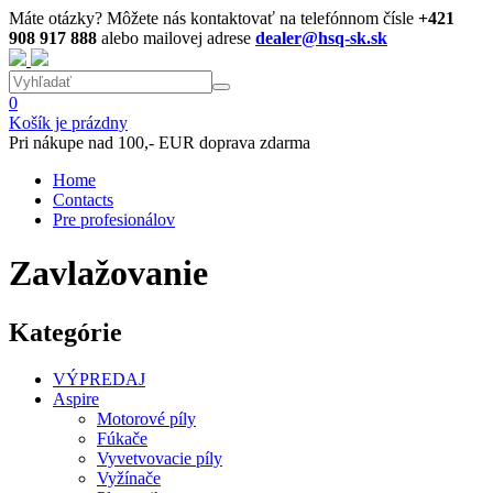
Máte otázky? Môžete nás kontaktovať na telefónnom čísle
+421
908 917 888
alebo mailovej adrese
dealer@hsq-sk.sk
0
Košík je prázdny
Pri nákupe nad 100,- EUR doprava zdarma
Home
Contacts
Pre profesionálov
Zavlažovanie
Kategórie
VÝPREDAJ
Aspire
Motorové píly
Fúkače
Vyvetvovacie píly
Vyžínače