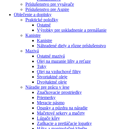
Príslušenstvo pre vysávače
Príslušenstvo pre Aspire
Oblečenie a doplnky
Praktické položky
Ostatné
Výrobky pre uskladnenie a prenášanie
Kanistre
Kanistre
Náhradené diely a rôzne príslušenstvo
Mazivá
Ostatné mazivá
Olej na mazanie lišty a reťaze
Tuky
Olej na vzduchové filtry
Štvortaktné oleje
Dvojtaktné oleje
Náradie pre prácu v lese
Značkovacie prostriedky
Priemerky
Meracie pásmo
Opasky a púzdra na náradie
Mačetové sekery a mačety
Lúpače kôry
Zatĺkacie a pretláčacie lopatky
Háky a manipulačné kliešte