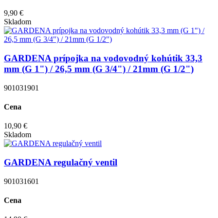
9,90 €
Skladom
GARDENA prípojka na vodovodný kohútik 33,3
mm (G 1") / 26,5 mm (G 3/4") / 21mm (G 1/2")
901031901
Cena
10,90 €
Skladom
GARDENA regulačný ventil
901031601
Cena