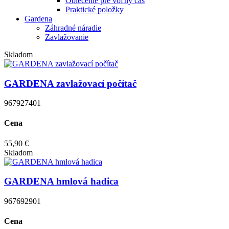
Oblečenie pre voľný čas
Praktické položky
Gardena
Záhradné náradie
Zavlažovanie
Skladom
GARDENA zavlažovací počítač
967927401
Cena
55,90 €
Skladom
GARDENA hmlová hadica
967692901
Cena