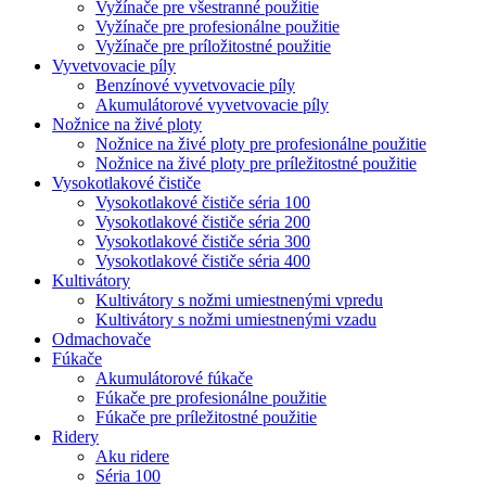
Vyžínače pre všestranné použitie
Vyžínače pre profesionálne použitie
Vyžínače pre príložitostné použitie
Vyvetvovacie píly
Benzínové vyvetvovacie píly
Akumulátorové vyvetvovacie píly
Nožnice na živé ploty
Nožnice na živé ploty pre profesionálne použitie
Nožnice na živé ploty pre príležitostné použitie
Vysokotlakové čističe
Vysokotlakové čističe séria 100
Vysokotlakové čističe séria 200
Vysokotlakové čističe séria 300
Vysokotlakové čističe séria 400
Kultivátory
Kultivátory s nožmi umiestnenými vpredu
Kultivátory s nožmi umiestnenými vzadu
Odmachovače
Fúkače
Akumulátorové fúkače
Fúkače pre profesionálne použitie
Fúkače pre príležitostné použitie
Ridery
Aku ridere
Séria 100