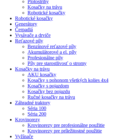
Plotostrihy
Kosačky na trávu
Robotické kosačky
Robotické kosačky
Generátory
Čerpadlá
Vysávače a drviče
Reťazové píly
Benzínové reťazové píly
Akumulátorové a el. píly
Profesionálne píly
Píly pre starostlivosť o stromy
Kosačky na trávu
AKU kosačky
Kosačky s pohonom všetkých kolies 4x4
Kosačky s pojazdom
Kosačky bez pojazdu
Ručné kosačky na trávu
Záhradné traktory
Séria 100
Séria 200
Krovinorezy
Krovinorezy pre profesionálne použitie
Krovinorezy pre príležitostné použitie
Vyžínače